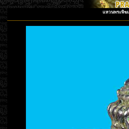
แหวนพระพิฆเน