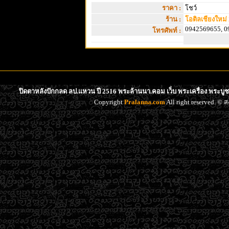
ราคา :
โชว์
ร้าน :
โอติลเชียงใหม่
0942569655, 0
โทรศัพท์ :
ปิดตาหลังปักกลด ลป.แหวน ปี 2516 พระล้านนา.คอม เว็บ พระเครื่อง พระบูช
Copyright
Pralanna.com
All right reserved. 