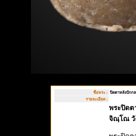
ชื่อพระ :
ปิดตาหลังปักก
รายละเอียด :
พระปิดตา
จิณฺโณ วั