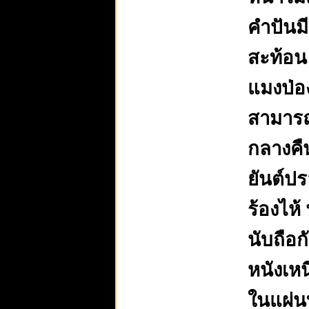
คำปันมี
สะท้อน 
แมงป่อง
สามารถด
กลางคื
ยันต์ป
ร้องไห้
นับถือก
หนังเหน
ในแผ่นท