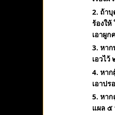
2. ถ้า
ร้องให
เอาผูกค
3. หาก
เอวไว้ 
4. หากผ
เอาปรอ
5. หาก
แผล ๕ 