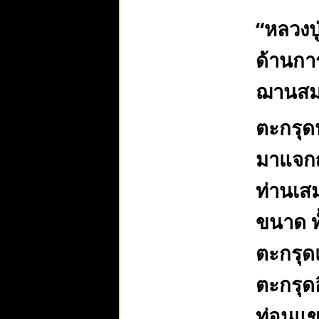
“หลวงปู
ด้านกา
ฌานสมบ
ตะกรุดป
มาแจกญ
ท่านเส
ขนาด ทั
ตะกรุดแ
ตะกรุด
ท่อนแข