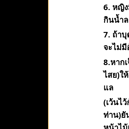
6. หญิ
กินน้ำ
7. ถ้า
จะไม่มี
8.หากเจ
ไสย)ให
แล
(เว้นไว
ท่าน)ย
หน้าไม้