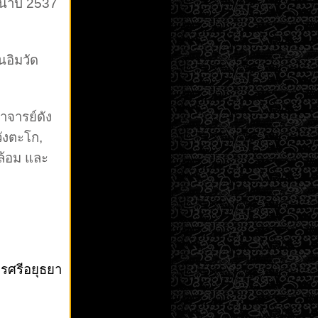
ถนาปี 2537
นอิมวัด
อาจารย์ดัง
วังตะโก,
่ล้อม และ
ครศรีอยุธยา