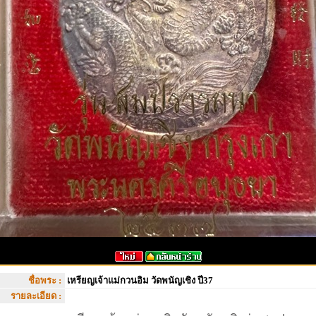
ชื่อพระ :
เหรียญเจ้าแม่กวนอิม วัดพนัญเชิง ปี37
รายละเอียด :