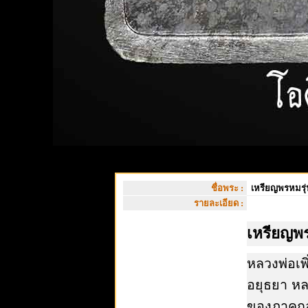
ชื่อพระ :
เหรียญพรหมรุ่น
รายละเอียด :
เหรียญพรห
หลวงพ่อเพิ
อยุธยา หล
ของภาคกลา