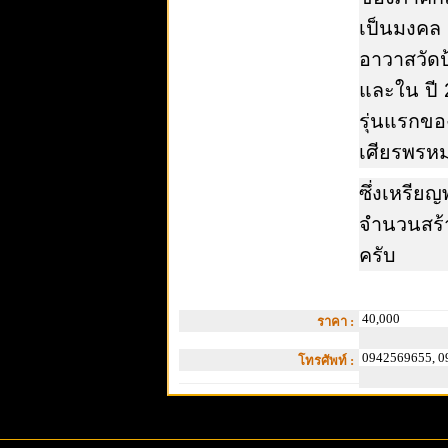
เป็นมงคล 
อาวาสวัดป
และ
ใน ปี
รุ่นแรกขอ
เศียรพรหม
ซึ่ง
เหรียญพ
จำนวนสร้า
ครับ
40,000
ราคา :
0942569655, 0
โทรศัพท์ :