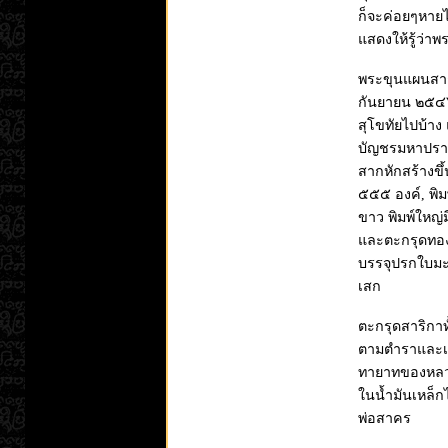
ก็จะค่อยๆหายไป
แสดงให้รู้ว่าพ
พระขุนแผนสากหั
กันยายน ๒๕๔๖
สุโขทัยไปบ้าง
บัญชรมหาปราบ
สากหักสร้างขึ้
๕๕๕ องค์, พิมพ
ขาว พิมพ์ใหญ่
และตะกรุดทอง
บรรจุปรกใบมะ
เสก
ตะกรุดสาริกาท
ตามตำราและเค
ทายาทของหลวงป
ในน้ำมันเหล็ก
พ่อสาคร