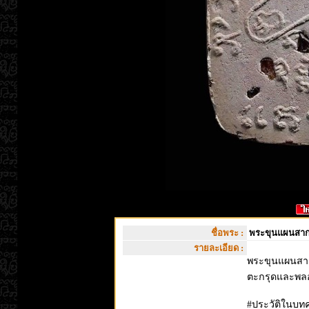
ชื่อพระ :
พระขุนแผนสากห
รายละเอียด :
พระขุนแผนสากห
ตะกรุดและพล
#ประวัติในบทคว