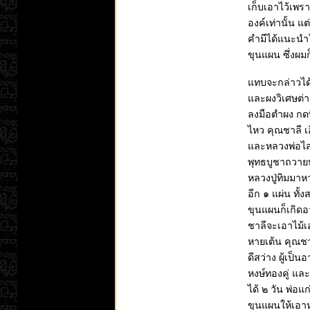
เก็บเอาไว้เพ
องค์เท่านั้น แ
คำมีได้แนะนำให
ขุนแผน ซึ่งผม
แทบจะกล่าวได้
และผงวิเศษต่าง
ลงมือตำผง กดพ
ไหว คุณชาลี เ
และหลวงพ่อไส
พุทธบูชาถวายห
หลวงปู่ทิมมาห
อีก ๑ แผ่น ทั
ขุนแผนก็เกิดอ
ชาลีจะเอาไม้เ
หายเต้น คุณชา
ดีสว่าง ผู้เป็
หงษ์ทองคู่ แล
ได้ ๒ วัน พ่อ
ขุนแผนให้เอาห