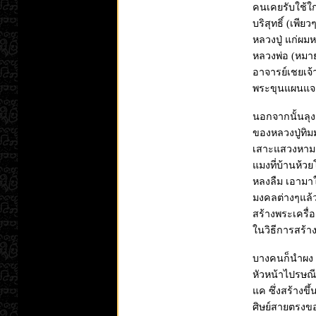
คนเคยรับใช้ใก
บริสุทธิ์ (เพีย
หลวงปู่ แก่ผม
หลวงพ่อ (หมา
อาจารย์เชยเจ้
พระขุนแผนแจก
นอกจากนั้นลุ
ของหลวงปู่ทิม
เสาะแสวงหามาใ
แมงที่บ้านห้ว
หลงลืม เอามา
มงคลต่างๆแล้ว 
สร้างพระเครื่
ในวิธีการสร้า
บางคนก็นำผง 
หัวหน้าไปรษณ
แค ซึ่งสร้างข
ศิษย์สายตรงขอ