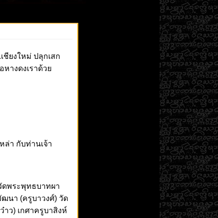
เชียงใหม่ ปลุกเสก
อหางดงเราด้วย
หล่า กับท่านเจ้า
ี วัดพระพุทธบาทผา
ัฒนา (ครูบาวงศ์) วัด
าว) เกศาครูบาสิงห์