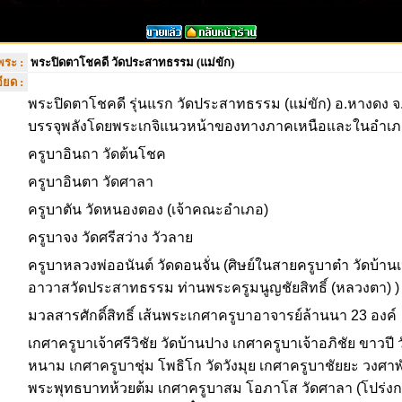
พระ :
พระปิดตาโชคดี วัดประสาทธรรม (แม่ขัก)
ียด :
พระปิดตาโชคดี รุ่นแรก วัดประสาทธรรม (แม่ขัก) อ.หางดง จ.
บรรจุพลังโดยพระเกจิแนวหน้าของทางภาคเหนือและในอำเภ
ครูบาอินถา วัดต้นโชค
ครูบาอินตา วัดศาลา
ครูบาตัน วัดหนองตอง (เจ้าคณะอำเภอ)
ครูบาจง วัดศรีสว่าง วัวลาย
ครูบาหลวงพ่ออนันต์ วัดดอนจั่น (ศิษย์ในสายครูบาต๋า วัดบ้านเ
อาวาสวัดประสาทธรรม ท่านพระครูมนูญชัยสิทธิ์ (หลวงตา) )
มวลสารศักดิ์สิทธิ์ เส้นพระเกศาครูบาอาจารย์ล้านนา 23 องค์
เกศาครูบาเจ้าศรีวิชัย วัดบ้านปาง เกศาครูบาเจ้าอภิชัย ขาวป
หนาม เกศาครูบาชุ่ม โพธิโก วัดวังมุย เกศาครูบาชัยยะ วงศาพ
พระพุทธบาทห้วยต้ม เกศาครูบาสม โอภาโส วัดศาลา (โปร่งกว๋