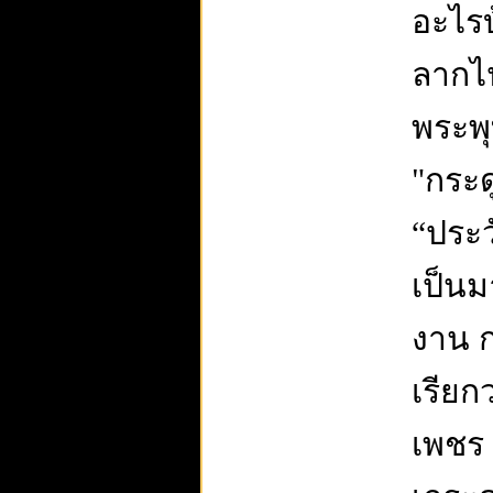
อะไรบ
ลากไ
พระพุ
"กระด
“ประว
เป็นม
งาน ก
เรียก
เพชร