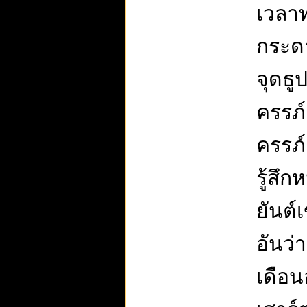
เวลาท
กระดา
จุดธู
ครรภ์
ครรภ์
รู้สึก
ยันต์
อันว่
เดือน