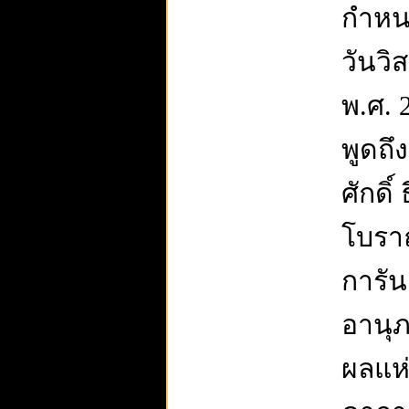
กำหนด
วันวิ
พ.ศ. 
พูดถึ
ศักดิ
โบราณ
การัน
อานุภ
ผลแห่