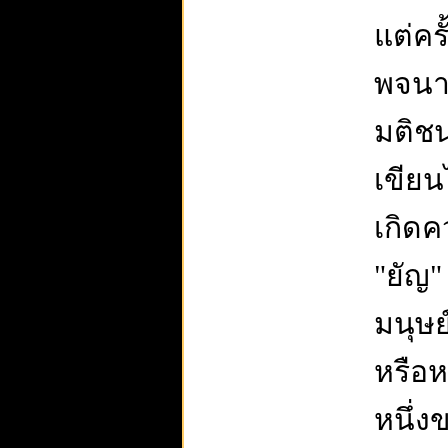
แต่คร
พจนา
มติชน
เขียน
เกิดค
"ยัญ"
มนุษย
หรือห
หนึ่