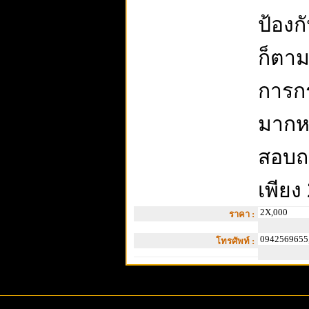
ป้องก
ก็ตาม
การกร
มากหา
สอบถา
เพียง
2X,000
ราคา :
0942569655
โทรศัพท์ :