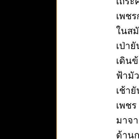
เถระค
เพชรก
ในสม
เป่าย
เดินข
ฟ้ามั
เช้าย
เพชร 
มาจาก
ด้านก