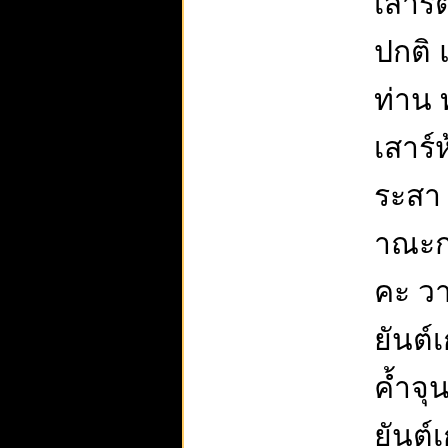
เสาร์
ปกติ 
ท่าน 
เสาร์
ระสา 
าณะกะ
คะ วา
ยันต์
ค้ำจุ
ยันต์