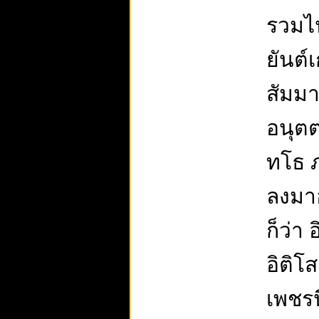
รวมไ
ยันต์
สัมมา
อนุตต
ทโธ ภ
ลงมาอ
ก็ว่า
อิติโ
เพชรน