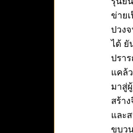
รุ่นย
ข่ายเป
ปวงจน
ได้ ยั
ปราร
แคล้ว
มาสู่
สร้าง
และสว
ขบวน