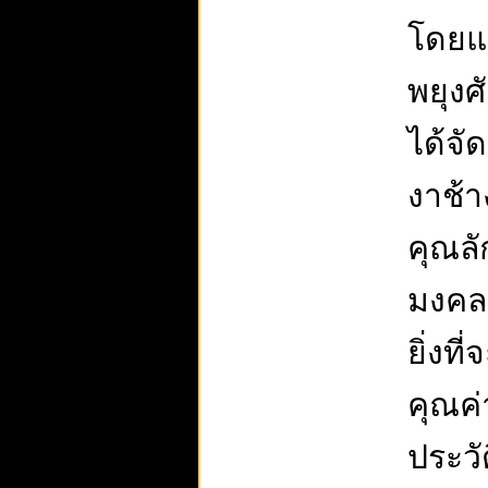
โดยแม
พยุงศ
ได้จั
งาช้า
คุณลั
มงคล 
ยิ่งท
คุณค่
ประวั