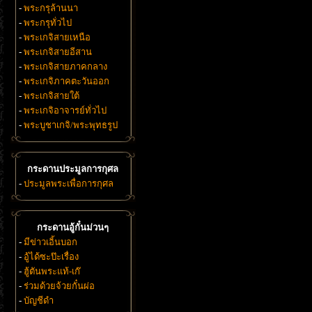
-
พระกรุล้านนา
-
พระกรุทั่วไป
-
พระเกจิสายเหนือ
-
พระเกจิสายอีสาน
-
พระเกจิสายภาคกลาง
-
พระเกจิภาคตะวันออก
-
พระเกจิสายใต้
-
พระเกจิอาจารย์ทั่วไป
-
พระบูชาเกจิ/พระพุทธรูป
กระดานประมูลการกุศล
-
ประมูลพระเพื่อการกุศล
กระดานอู้กั๋นม่วนๆ
-
มีข่าวเอิ้นบอก
-
อู้ได้ซะป๊ะเรื่อง
-
ฮู้ตันพระแท้-เก๊
-
ร่วมด้วยจ้วยกั๋นผ่อ
-
บัญชีดำ