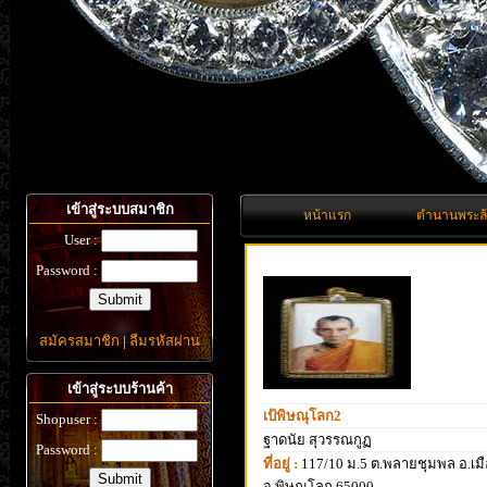
เข้าสู่ระบบสมาชิก
หน้าแรก
ตำนานพระล
User :
Password :
สมัครสมาชิก
|
ลืมรหัสผ่าน
เข้าสู่ระบบร้านค้า
เป้พิษณุโลก2
Shopuser :
ฐาดนัย สุวรรณกูฏ
Password :
ที่อยู่ :
117/10 ม.5 ต.พลายชุมพล อ.เมื
จ.พิษณุโลก 65000