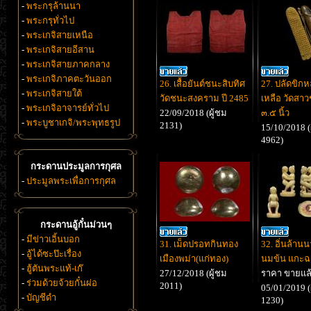
-
พระกรุล้านนา
-
พระกรุทั่วไป
-
พระเกจิสายเหนือ
-
พระเกจิสายอีสาน
-
พระเกจิสายภาคกลาง
-
พระเกจิภาคตะวันออก
26. เสื้อยันต์ชนะสิบทิศ
27. ปลัดขิกห
-
พระเกจิสายใต้
วัดชนะสงคราม ปี 2485
เหลือ วัดสา
-
พระเกจิอาจารย์ทั่วไป
22/09/2018 (ผู้ชม
๓.๕ นิ้ว
-
พระบูชาเกจิ/พระพุทธรูป
2131)
15/10/2018 (
4962)
กระดานประมูลการกุศล
-
ประมูลพระเพื่อการกุศล
กระดานอู้กั๋นม่วนๆ
-
มีข่าวเอิ้นบอก
31. เม็ดปรอทกินทอง
32. อิ่นล้านน
-
อู้ได้ซะป๊ะเรื่อง
เมืองพม่า(แก่ทอง)
นมข้น แกะฉ
-
ฮู้ตันพระแท้-เก๊
27/12/2018 (ผู้ชม
ราคา ขายแล
-
ร่วมด้วยจ้วยกั๋นผ่อ
2011)
05/01/2019 (
-
บัญชีดำ
1230)