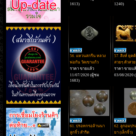
1613)
1240)
56. แหวนสกรีน หลวง
57. สิงห์ ยุคต
พ่อกัน วัดเขาแก้ว
สวยๆ ตัวสวย
ราคา ขายแล้ว
ราคา ขายแล
11/07/2020 (ผู้ชม
03/08/2020 (
1683)
61. ปรอทกรอล้านนา
62. ลูกอมปร
ลูกจิ๋ว สำริด
ยา (เล็กจิ๋ว)