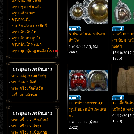
-
หลวงพ่อวัดดอนตัน
-
ครูบาชุ่ม / ขันแก้ว
-
ครูบาเจ้าผาผ่า
-
ครูบาจันต๊ะ
-
อ.เปลี่ยน/ลพ.ประสิทธิ์
-
ครูบาอิน อินโท
6. ปรอทกินทอง(ปรอท
7. หน้ากาก
-
ครูบาอินสม สุมโน
สำเร็จ)
(รุ่นนิยม) ห
-
ครูบาอินโต พะเยา
15/10/2017 (ผู้ชม
พิงค์ฯ
-
ครูบาบุญชุ่ม ญาณสังวโร
2483)
15/10/2017 (
1905)
ประมูลพระเกจิล้านนา 2
-
ท้าวเวสสุวรรณ(ยักษ์)
-
พระวัดพระสิงห์
-
พระเครื่องวัดพันอ้น
-
เครื่องรางล้านนา
11. หน้ากากพรานบุญ
12. เสื้อยันต์
(รุ่นนิยม) หน้าแดง เลข
หมึกจีน หลัง
ประมูลพระเกจิล้านนา 3
สวย
04/12/2017 (
-
พระเครื่อง จ.เชียงใหม่
1570)
13/11/2017 (ผู้ชม
-
พระเครื่อง จ.ลำพูน
2522)
-
พระเครื่อง จ.เชียงราย