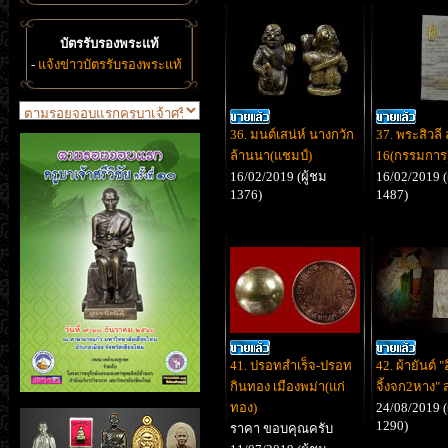
บัตรรับรองพระแท้
-
แจ้งข่าวบัตรรับรองพระแท้
36. มนต์เสน่ห์ นางกวัก
37. พระสิวลี
ล้านนา(แชมป์)
16(กรรมการ)
16/02/2019 (ผู้ชม
16/02/2019 (
1376)
1487)
41. ปรอทสำเร็จ-ปรอท
42. ผ้ายันต์ "
กินทอง เมืองพม่า(แก่
จิ้งจก2หาง" 
ทอง)
24/08/2019 (
1290)
ราคา ขอบคุณครับ