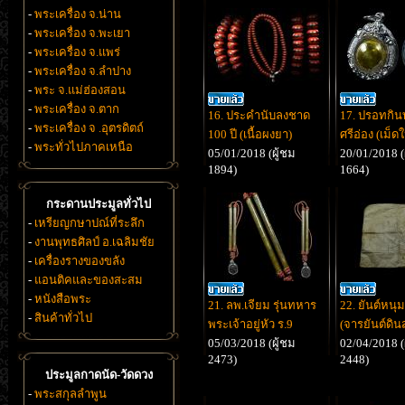
-
พระเครื่อง จ.น่าน
-
พระเครื่อง จ.พะเยา
-
พระเครื่อง จ.แพร่
-
พระเครื่อง จ.ลำปาง
-
พระ จ.แม่ฮ่องสอน
-
พระเครื่อง จ.ตาก
16. ประคำนับลงชาด
17. ปรอทกิน
-
พระเครื่อง จ .อุตรดิตถ์
100 ปี (เนื้อผงยา)
ศรีอ่อง (เม็ด
-
พระทั่วไปภาคเหนือ
05/01/2018 (ผู้ชม
20/01/2018 (
1894)
1664)
กระดานประมูลทั่วไป
-
เหรียญกษาปณ์ที่ระลึก
-
งานพุทธศิลป์ อ.เฉลิมชัย
-
เครื่องรางของขลัง
-
แอนติคและของสะสม
-
หนังสือพระ
21. ลพ.เจียม รุ่นทหาร
22. ยันต์หนุ
-
สินค้าทั่วไป
พระเจ้าอยู่หัว ร.9
(จารยันต์ดิน
05/03/2018 (ผู้ชม
02/04/2018 (
2473)
2448)
ประมูลกาดนัด-วัดดวง
-
พระสกุลลำพูน