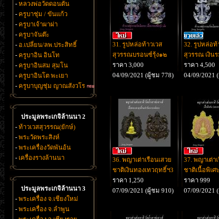
-
หลวงพ่อวัดดอนตัน
-
ครูบาชุ่ม / ขันแก้ว
-
ครูบาเจ้าผาผ่า
-
ครูบาจันต๊ะ
31. รูปหล่อท้าวเวส
32. รูปหล่อท
-
อ.เปลี่ยน/ลพ.ประสิทธิ์
สุวรรณบรอนซ์รุ้ง๑๒
สุวรรณ เงิ
-
ครูบาอิน อินโท
ราคา 3,000
ราคา 4,500
-
ครูบาอินสม สุมโน
04/09/2021 (ผู้ชม 778)
04/09/2021 (
-
ครูบาอินโต พะเยา
-
ครูบาบุญชุ่ม ญาณสังวโร
ประมูลพระเกจิล้านนา 2
-
ท้าวเวสสุวรรณ(ยักษ์)
-
พระวัดพระสิงห์
-
พระเครื่องวัดพันอ้น
-
เครื่องรางล้านนา
36. พญาเต่าเรือนเสวย
37. พญาเต่า
ชาติเงินทองเทวฤทธิ์ฯ3
ชาติเนื้อพิเศ
ราคา 1,250
ราคา 999
ประมูลพระเกจิล้านนา 3
07/09/2021 (ผู้ชม 910)
07/09/2021 (
-
พระเครื่อง จ.เชียงใหม่
-
พระเครื่อง จ.ลำพูน