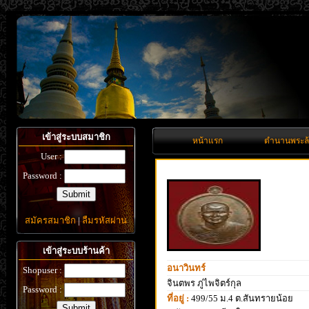
เข้าสู่ระบบสมาชิก
หน้าแรก
ตำนานพระล
User :
Password :
สมัครสมาชิก
|
ลืมรหัสผ่าน
เข้าสู่ระบบร้านค้า
อนาวินทร์
Shopuser :
จินตพร ภู่ไพจิตร์กุล
Password :
ที่อยู่ :
499/55 ม.4 ต.สันทรายน้อย