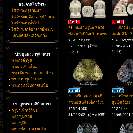
กระดานโชว์พระ
-
โชว์พระกรุล้านนา
-
โชว์พระเกจิอาจารย์ล้านนา
-
โชว์พระกรุทั่วไป
21. หนุมานรุ่น๑ หลวง
22. เสือรุ่น๑
-
โชว์พระเกจิอาจารย์ทั่วไป
พ่อสมศักดิ์วัดศรีอุทุมพร
สมศักดิ์วัดศร
-
แอนติคและเครื่องราง
ราคา Xx,xxx
ราคา Xx,xx
17/05/2021 (ผู้ชม
17/05/2021 (
1589)
1049)
ประมูลพระกรุล้านนา
-
พระกรุลำพูน
-
พระกรุเชียงใหม่
-
พระเชียงราย-พะเยา-น่าน
-
พระพุทธรูปล้านนา
-
พระกรุทั่วไปภาคเหนือ
26. เหรียญพระวิมุตติ
27. เหรียญพร
สุขทองเหลืองอิตาลี71
สุขเงินรุ้ง33
ประมูลพระเกจิล้านนา 1
ราคา 4,500
ราคา 9,000
-
ครูบาเจ้าศรีวิชัย
31/08/2021 (ผู้ชม 935)
31/08/2021 (
-
หลวงปู่แหวน
-
หลวงปู่สิม
-
หลวงพ่อเกษม เขมโก