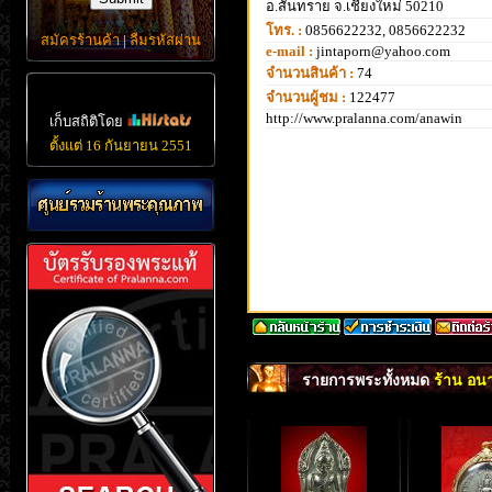
อ.สันทราย จ.เชียงใหม่ 50210
โทร. :
0856622232, 0856622232
สมัครร้านค้า
|
ลืมรหัสผ่าน
e-mail :
jintaporn@yahoo.com
จำนวนสินค้า :
74
จำนวนผู้ชม :
122477
http://www.pralanna.com/anawin
เก็บสถิติโดย
ตั้งแต่ 16 กันยายน 2551
รายการพระทั้งหมด
ร้าน อนา