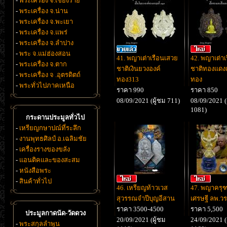
-
พระเครื่อง จ.เชียงราย
-
พระเครื่อง จ.น่าน
-
พระเครื่อง จ.พะเยา
-
พระเครื่อง จ.แพร่
-
พระเครื่อง จ.ลำปาง
-
พระ จ.แม่ฮ่องสอน
41. พญาเต่าเรือนเสวย
42. พญาเต่า
-
พระเครื่อง จ.ตาก
ชาติเงินยวงองค์
ชาติทองแดงเ
-
พระเครื่อง จ .อุตรดิตถ์
ทอง313
ทอง
-
พระทั่วไปภาคเหนือ
ราคา 990
ราคา 850
08/09/2021 (ผู้ชม 711)
08/09/2021 (
1081)
กระดานประมูลทั่วไป
-
เหรียญกษาปณ์ที่ระลึก
-
งานพุทธศิลป์ อ.เฉลิมชัย
-
เครื่องรางของขลัง
-
แอนติคและของสะสม
-
หนังสือพระ
-
สินค้าทั่วไป
46. เหรียญท้าวเวส
47. พญาครุฑ
สุวรรณจำปีบุญอีสาน
เศรษฐี ลพ.วร
ราคา 3500-4500
ราคา 5,500
ประมูลกาดนัด-วัดดวง
20/09/2021 (ผู้ชม
24/09/2021 (
-
พระสกุลลำพูน