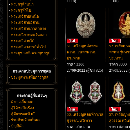
1118)
1160)
-
พระกรุล้านนา
-
พระกรุทั่วไป
-
พระเกจิสายเหนือ
-
พระเกจิสายอีสาน
-
พระเกจิสายภาคกลาง
-
พระเกจิภาคตะวันออก
-
พระเกจิสายใต้
51. เหรียญหล่อพระ
52. เหรียญห
-
พระเกจิอาจารย์ทั่วไป
พรหม รุ่นพรพรหม
พรหม รุ่นพ
-
พระบูชาเกจิ/พระพุทธรูป
ประทาน
ประทาน
ราคา 3300
ราคา 3000
27/09/2022 (ผู้ชม 825)
27/09/2022 (
กระดานประมูลการกุศล
-
ประมูลพระเพื่อการกุศล
กระดานอู้กั๋นม่วนๆ
-
มีข่าวเอิ้นบอก
-
อู้ได้ซะป๊ะเรื่อง
-
ฮู้ตันพระแท้-เก๊
56. เหรียญหล่อท้าวเวส
57. เหรียญหล
-
ร่วมด้วยจ้วยกั๋นผ่อ
สุวรรณ ทวิเทวา
สุวรรณ ทวิเ
-
บัญชีดำ
ราคา สอบถาม
ราคา สอบถ