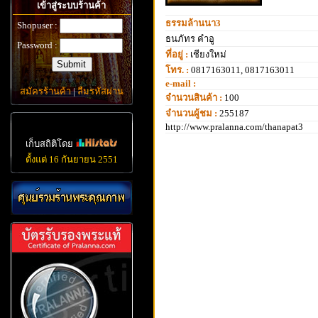
เข้าสู่ระบบร้านค้า
ธรรมล้านนา3
Shopuser :
ธนภัทร คำอู
Password :
ที่อยู่ :
เชียงใหม่
โทร. :
0817163011, 0817163011
e-mail :
สมัครร้านค้า
|
ลืมรหัสผ่าน
จำนวนสินค้า :
100
จำนวนผู้ชม :
255187
http://www.pralanna.com/thanapat3
เก็บสถิติโดย
ตั้งแต่ 16 กันยายน 2551