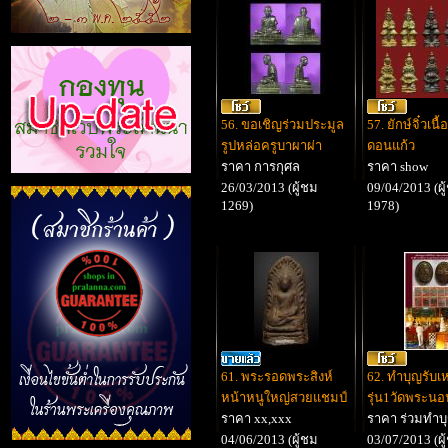
56. ขอเชิญร่วมประมูล
57. ยักษ์จิ๋วเน
รูปหล่อครูบาผาผ่า
ดอนแก้ว
ราคา การกุศล
ราคา show
26/03/2013 (ผู้ชม
09/04/2013 (ผู
1269)
1978)
61. พระรอดพระสิงห์
62. ทำบุญรับเ
หน้าหนูใหญ่สวยแชมป์
รุ่น1วัดพระนอ
ราคา xx,xxx
ราคา ร่วมทำบ
04/06/2013 (ผู้ชม
03/07/2013 (ผู