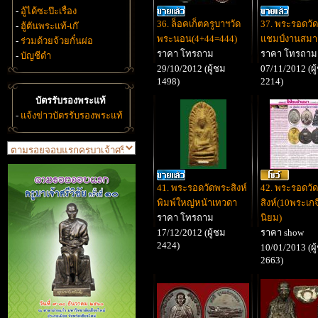
-
อู้ได้ซะป๊ะเรื่อง
36. ล็อคเก็ตครูบาฯวัด
37. พระรอดวัด
-
ฮู้ตันพระแท้-เก๊
พระนอน(4+44=444)
แชมป์งานสม
-
ร่วมด้วยจ้วยกั๋นผ่อ
ราคา โทรถาม
ราคา โทรถาม
-
บัญชีดำ
29/10/2012 (ผู้ชม
07/11/2012 (ผู
1498)
2214)
บัตรรับรองพระแท้
-
แจ้งข่าวบัตรรับรองพระแท้
41. พระรอดวัดพระสิงห์
42. พระรอดวั
พิมพ์ใหญ่หน้าเทวดา
สิงห์(10พระเก
ราคา โทรถาม
นิยม)
17/12/2012 (ผู้ชม
ราคา show
2424)
10/01/2013 (ผู
2663)