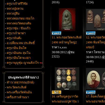
2016)
1724)
-
ครูบาเจ้าศรีวิชัย
-
หลวงปู่แหวน
-
หลวงปู่สิม
-
หลวงพ่อเกษม เขมโก
-
หลวงพ่อวัดดอนตัน
-
ครูบาชุ่ม / ขันแก้ว
-
ครูบาเจ้าผาผ่า
11. พระรอดวัดพระสิงห์
12. พระรอดวัด
-
ครูบาจันต๊ะ
2496 หน้าหนูใหญ่2
2496 พิมพ์ให
-
อ.เปลี่ยน/ลพ.ประสิทธิ์
ราคา x,xxx
แชมป์
-
ครูบาอิน อินโท
30/08/2012 (ผู้ชม
ราคา โทรถาม
-
ครูบาอินสม สุมโน
2322)
30/08/2012 (ผู
-
ครูบาอินโต พะเยา
2448)
-
ครูบาบุญชุ่ม ญาณสังวโร
ประมูลพระเกจิล้านนา 2
-
ท้าวเวสสุวรรณ(ยักษ์)
-
พระวัดพระสิงห์
-
พระเครื่องวัดพันอ้น
16. เหรียญครูบาฯวัด
17. ล็อคเก็ตคร
-
เครื่องรางล้านนา
พระนอนแม่ปูคารุ่น 1
พระนอนฯหลัง