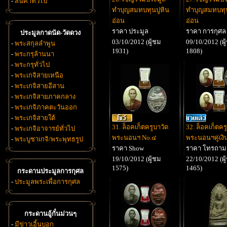
-
สินค้าทั่วไป
ทำบุญสมทบทุนปูหิน
ทำบุญสมทบทุน
อ่อน
อ่อน
ราคา ประมูล
ราคา การกุศล
ประมูลกาดนัด-วัดดวง
03/10/2012 (ผู้ชม
09/10/2012 (ผู
-
พระสกุลลำพูน
1931)
1808)
-
พระกรุล้านนา
-
พระกรุทั่วไป
-
พระเกจิสายเหนือ
-
พระเกจิสายอีสาน
-
พระเกจิสายภาคกลาง
-
พระเกจิภาคตะวันออก
-
พระเกจิสายใต้
31. ล็อคเก็ตครูบาวัด
32. ล็อคเก็ตคร
-
พระเกจิอาจารย์ทั่วไป
พระนอนฯ No.๔
พระนอนฯคู่เง
-
พระบูชาเกจิ/พระพุทธรูป
ราคา Show
ราคา โทรถาม
19/10/2012 (ผู้ชม
22/10/2012 (ผู
1575)
1465)
กระดานประมูลการกุศล
-
ประมูลพระเพื่อการกุศล
กระดานอู้กั๋นม่วนๆ
-
มีข่าวเอิ้นบอก