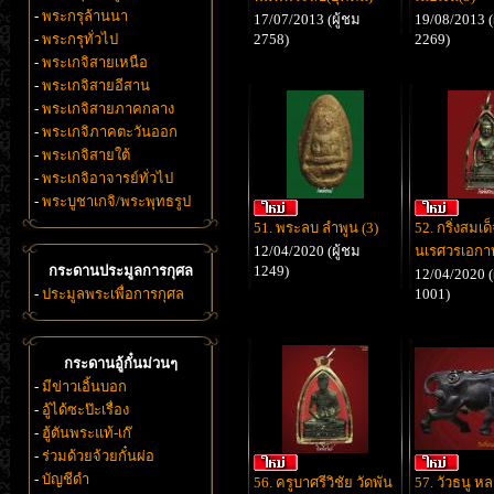
-
พระกรุล้านนา
17/07/2013 (ผู้ชม
19/08/2013 (
-
พระกรุทั่วไป
2758)
2269)
-
พระเกจิสายเหนือ
-
พระเกจิสายอีสาน
-
พระเกจิสายภาคกลาง
-
พระเกจิภาคตะวันออก
-
พระเกจิสายใต้
-
พระเกจิอาจารย์ทั่วไป
-
พระบูชาเกจิ/พระพุทธรูป
51. พระลบ ลำพูน (3)
52. กริ่งสมเ
12/04/2020 (ผู้ชม
นเรศวรเอก
กระดานประมูลการกุศล
1249)
12/04/2020 (
-
ประมูลพระเพื่อการกุศล
1001)
กระดานอู้กั๋นม่วนๆ
-
มีข่าวเอิ้นบอก
-
อู้ได้ซะป๊ะเรื่อง
-
ฮู้ตันพระแท้-เก๊
-
ร่วมด้วยจ้วยกั๋นผ่อ
-
บัญชีดำ
56. ครูบาศรีวิชัย วัดพัน
57. วัวธนู หล