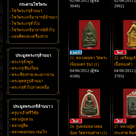
02/06/2012 (ผู้ชม
02/06/2012 (
กระดานโชว์พระ
3049)
2992)
-
โชว์พระกรุล้านนา
-
โชว์พระเกจิอาจารย์ล้านนา
-
โชว์พระกรุทั่วไป
-
โชว์พระเกจิอาจารย์ทั่วไป
-
แอนติคและเครื่องราง
ประมูลพระกรุล้านนา
21. หลวงพ่อทา วัดพระ
22. เหรียญเจ้
-
พระกรุลำพูน
เนียงแตก รุ่น2 (1)
เนื้อทองคำ
-
พระกรุเชียงใหม่
04/06/2012 (ผู้ชม
04/06/2012 (
-
พระเชียงราย-พะเยา-น่าน
4188)
3705)
-
พระพุทธรูปล้านนา
-
พระกรุทั่วไปภาคเหนือ
ประมูลพระเกจิล้านนา 1
-
ครูบาเจ้าศรีวิชัย
-
หลวงปู่แหวน
-
หลวงปู่สิม
26. รูปหล่อหลวงพ่อ
27. หลวงปู่ท
-
หลวงพ่อเกษม เขมโก
น้อย วัดธรรมศาลา (1)
ประสาท พิมพ