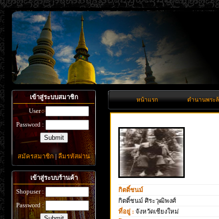
เข้าสู่ระบบสมาชิก
หน้าแรก
ตำนานพระล
User :
Password :
สมัครสมาชิก
|
ลืมรหัสผ่าน
เข้าสู่ระบบร้านค้า
กิตติ์ชนม์
Shopuser :
กิตติ์ชนม์ ศิระวุฒิพงศ์
Password :
ที่อยู่ :
จังหวัดเชียงใหม่