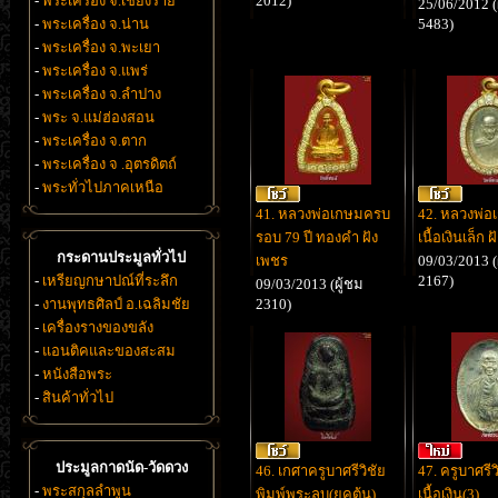
-
พระเครื่อง จ.เชียงราย
2012)
25/06/2012 (
-
พระเครื่อง จ.น่าน
5483)
-
พระเครื่อง จ.พะเยา
-
พระเครื่อง จ.แพร่
-
พระเครื่อง จ.ลำปาง
-
พระ จ.แม่ฮ่องสอน
-
พระเครื่อง จ.ตาก
-
พระเครื่อง จ .อุตรดิตถ์
-
พระทั่วไปภาคเหนือ
41. หลวงพ่อเกษมครบ
42. หลวงพ่อ
รอบ 79 ปี ทองคำ ฝัง
เนื้อเงินเล็ก 
กระดานประมูลทั่วไป
เพชร
09/03/2013 (
-
เหรียญกษาปณ์ที่ระลึก
2167)
09/03/2013 (ผู้ชม
-
งานพุทธศิลป์ อ.เฉลิมชัย
2310)
-
เครื่องรางของขลัง
-
แอนติคและของสะสม
-
หนังสือพระ
-
สินค้าทั่วไป
ประมูลกาดนัด-วัดดวง
46. เกศาครูบาศรีวิชัย
47. ครูบาศรีว
-
พระสกุลลำพูน
พิมพ์พระลบ(ยุคต้น)
เนื้อเงิน(3)