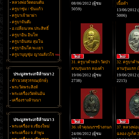
-
หลวงพ่อวัดดอนตัน
08/06/2012 (ผู้ชม
เนื้อดำ
-
ครูบาชุ่ม / ขันแก้ว
5059)
13/06/2012 (
-
ครูบาเจ้าผาผ่า
5006)
-
ครูบาจันต๊ะ
-
อ.เปลี่ยน/ลพ.ประสิทธิ์
-
ครูบาอิน อินโท
-
ครูบาอินสม สุมโน
-
ครูบาอินโต พะเยา
-
ครูบาบุญชุ่ม ญาณสังวโร
31. ครูบาคำหล้า วัดป่า
32. ครูบาคำห
ลานรุ่นแรก ทองคำ
ลานรุ่นแรก เ
ประมูลพระเกจิล้านนา 2
19/06/2012 (ผู้ชม
19/06/2012 (
-
ท้าวเวสสุวรรณ(ยักษ์)
2738)
2215)
-
พระวัดพระสิงห์
-
พระเครื่องวัดพันอ้น
-
เครื่องรางล้านนา
ประมูลพระเกจิล้านนา 3
-
พระเครื่อง จ.เชียงใหม่
36. เจ้าคุณนรฯข้างกนก
37. หลวงพ่อแ
-
พระเครื่อง จ.ลำพูน
24/06/2012 (ผู้ชม
ฉลอง ภูเก็ต 