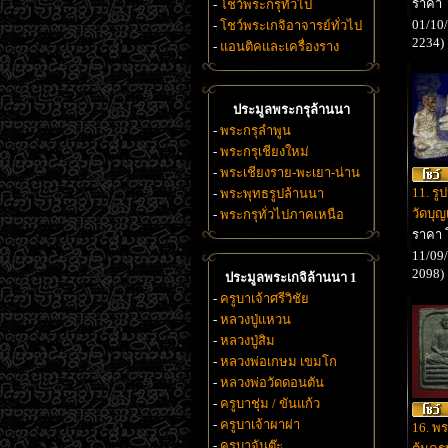
ราคา
-
โชว์พระกรุทั่วไป
01/10/
-
โชว์พระเกจิอาจารย์ทั่วไป
2234)
-
แอนติคและเครื่องราง
ประมูลพระกรุล้านนา
-
พระกรุลำพูน
-
พระกรุเชียงใหม่
-
พระเชียงราย-พะเยา-น่าน
11. รู
-
พระพุทธรูปล้านนา
วัดบุญ
-
พระกรุทั่วไปภาคเหนือ
ราคา
11/09/
2098)
ประมูลพระเกจิล้านนา 1
-
ครูบาเจ้าศรีวิชัย
-
หลวงปู่แหวน
-
หลวงปู่สิม
-
หลวงพ่อเกษม เขมโก
-
หลวงพ่อวัดดอนตัน
-
ครูบาชุ่ม / ขันแก้ว
-
ครูบาเจ้าผาผ่า
16. พร
-
ครูบาจันต๊ะ