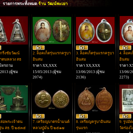
รายการพระทั้งหมด
ร้าน วัฒน์พะเยา
กริ่งชัยวัฒน์
2. ล็อคเก็ตรุ่นแรกครูบา
3. ล็อคเก็ตรุ่นแรกครูบา
4. ล็อคเ
้าตนหลวง สธ
อินสม
อินสม
อินสม
 โทรถาม
ราคา XX,XXX
ราคา XX,XXX
ราคา X
2013 (ผู้ชม
15/05/2013 (ผู้ชม
13/06/2013 (ผู้ชม
13/06/20
2074)
2136)
2273)
หล่อพระเจ้าตน
7. เหรียญบาตรน้ำมนต์
8. เหรียญครูบาอินสม
9. รูปอ
ุ่น สธ. ปี ๒๕๓๕
หลวงปู่มั่น ปี ๒๕๑๗
รุ่นแรก
วัดร่องไ