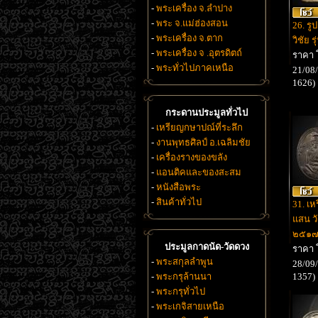
-
พระเครื่อง จ.ลำปาง
-
พระ จ.แม่ฮ่องสอน
26. รู
-
พระเครื่อง จ.ตาก
วิชัย ร
-
พระเครื่อง จ .อุตรดิตถ์
ราคา 
-
พระทั่วไปภาคเหนือ
21/08/
1626)
กระดานประมูลทั่วไป
-
เหรียญกษาปณ์ที่ระลึก
-
งานพุทธศิลป์ อ.เฉลิมชัย
-
เครื่องรางของขลัง
-
แอนติคและของสะสม
-
หนังสือพระ
-
สินค้าทั่วไป
31. เ
แสน วั
๒๕๑
ประมูลกาดนัด-วัดดวง
ราคา
-
พระสกุลลำพูน
28/09/
-
พระกรุล้านนา
1357)
-
พระกรุทั่วไป
-
พระเกจิสายเหนือ