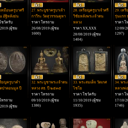
ปเหมือนครูบาศรี
27. พระบูชาครูบาเจ้า
28. เหรียญครูบาเจ้าศรี
29. เหร
ุ่น อัฐิหลังย่น
กาวีระ วัดสุวรรณคูหา
วิชัยหลังพระเจ้าตน
รุ่นแรก 
โชว์ครับ
ราคา โทรถาม
หลวง
ราคา โ
2019 (ผู้ชม
26/08/2019 (ผู้ชม
ราคา XX,XXX
12/09/20
1600)
1297)
28/08/2019 (ผู้ชม
1404)
หรียญครูบาคำ
32. พระบูชาพระเจ้าตน
33. พระสมเด็จ วัดเกศ
34. พระก
ดป่าดอนมูล ปี
หลวง สธ. ปี ๒๕๓๕
ไชโย
หลวงพ่อ
๗
ราคา โทรถาม
ราคา โชว์ครับ
ราคา โ
 โทรถาม
09/10/2019 (ผู้ชม
11/10/2019 (ผู้ชม
17/10/20
1386)
1935)
1746)
2019 (ผู้ชม