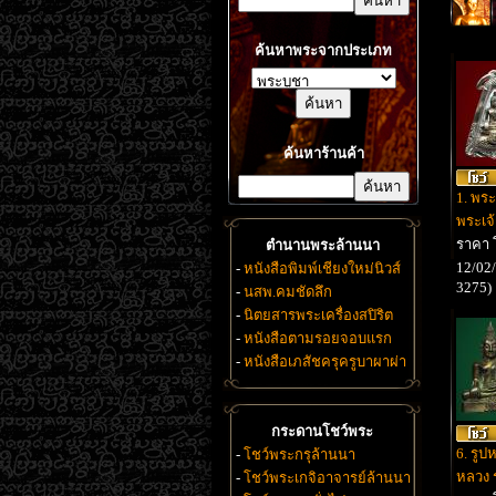
ค้นหาพระจากประเภท
ค้นหาร้านค้า
1. พระ
พระเจ
ราคา
ตำนานพระล้านนา
12/02/
-
หนังสือพิมพ์เชียงใหม่นิวส์
3275)
-
นสพ.คมชัดลึก
-
นิตยสารพระเครื่องสปิริต
-
หนังสือตามรอยจอบแรก
-
หนังสือเภสัชครุครูบาผาผ่า
กระดานโชว์พระ
6. รูป
-
โชว์พระกรุล้านนา
หลวง ร
-
โชว์พระเกจิอาจารย์ล้านนา