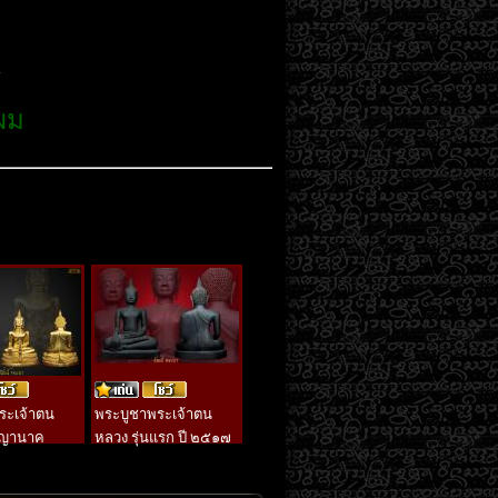
4
บผม
ระเจ้าตน
พระบูชาพระเจ้าตน
พญานาค
หลวง รุ่นแรก ปี ๒๕๑๗