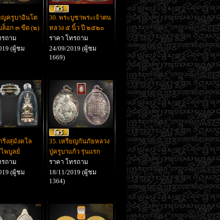
ียญครูบาอินโต
30. พระบูชาพระเจ้าตน
บล็อก ๓ ขีด (๒)
หลวง ๕ นิ้ว ปี ๒๕๒๐
ทรถาม
ราคา โทรถาม
19 (ผู้ชม
24/09/2019 (ผู้ชม
1669)
ริ่งสุมังคโล
35. เหรียญกันภัยหลวง
ไพบูลย์
ปู่ครูบาแก้ว รุ่นแรก
ทรถาม
ราคา โทรถาม
19 (ผู้ชม
18/11/2019 (ผู้ชม
1364)