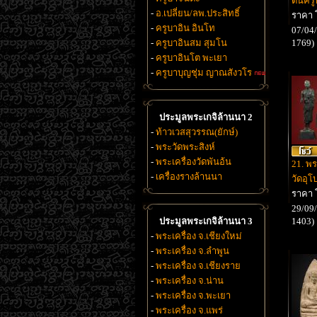
ต้นคร
-
อ.เปลี่ยน/ลพ.ประสิทธิ์
ราคา 
-
ครูบาอิน อินโท
07/04/
-
ครูบาอินสม สุมโน
1769)
-
ครูบาอินโต พะเยา
-
ครูบาบุญชุ่ม ญาณสังวโร
ประมูลพระเกจิล้านนา 2
-
ท้าวเวสสุวรรณ(ยักษ์)
-
พระวัดพระสิงห์
-
พระเครื่องวัดพันอ้น
21. พร
-
เครื่องรางล้านนา
วัดอุโ
ราคา
29/09/
ประมูลพระเกจิล้านนา 3
1403)
-
พระเครื่อง จ.เชียงใหม่
-
พระเครื่อง จ.ลำพูน
-
พระเครื่อง จ.เชียงราย
-
พระเครื่อง จ.น่าน
-
พระเครื่อง จ.พะเยา
-
พระเครื่อง จ.แพร่