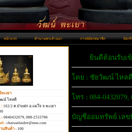
หน้าแรก
ตำนานพระล้านนา
การสมัครสมาชิก
บัตรร
ยินดีต้อนรับเข้
โดย : ชัยวัฒน์ ไหลด
น์พะเยา
โทร : 084-0432079, 
ัฒน์ ไหลดี
่ :
102/2 ต.ป่าแฝก อ.แม่ใจ จ.พะเยา
30
บัญชีออมทรัพย์ เลขที
 :
0840432079, 088-2533786
il :
chaiwatlaidee@msn.com
วนสินค้า :
100