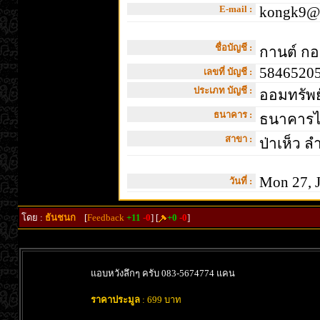
E-mail :
kongk9@g
ชื่อบัญชี :
กานต์ ก
5846520
เลขที่ บัญชี :
ประเภท บัญชี :
ออมทรัพย
ธนาคาร :
ธนาคารไท
สาขา :
ป่าเห็ว ล
Mon 27, J
วันที่ :
โดย :
ธันชนก
[
Feedback
+11
-0
] [
+0
-0
]
แอบหวังลึกๆ ครับ 083-5674774 แคน
ราคาประมูล
: 699 บาท