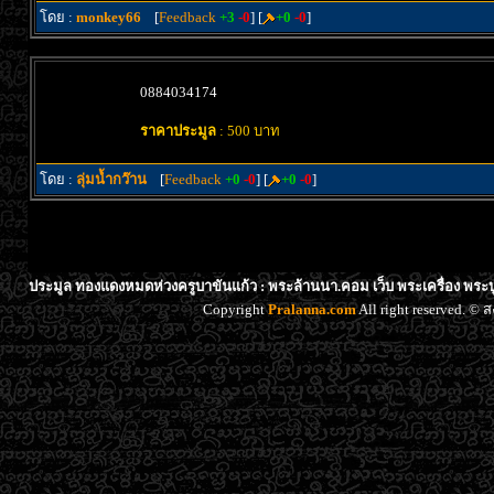
โดย :
monkey66
[
Feedback
+3
-0
] [
+0
-0
]
0884034174
ราคาประมูล
: 500 บาท
โดย :
ลุ่มน้ำกว๊าน
[
Feedback
+0
-0
] [
+0
-0
]
ประมูล ทองแดงหมดห่วงครูบาขันแก้ว : พระล้านนา.คอม เว็บ พระเครื่อง พระบ
Copyright
Pralanna.com
All right reserved. 