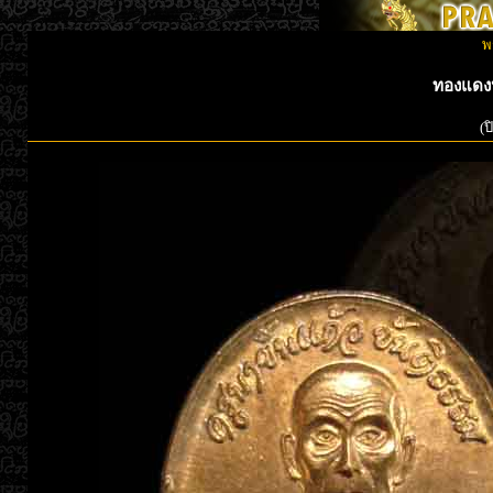
พ
ทองแดงห
(ป