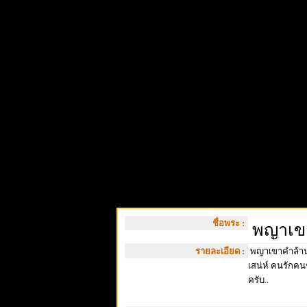
ชื่อพระ :
พญาเขา
รายละเอียด :
พญาเขาคำล้านน
เสน่ห์ คนรักค
ครับ..