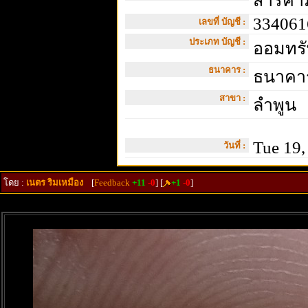
สารคาม
334061
เลขที่ บัญชี :
ประเภท บัญชี :
ออมทรั
ธนาคาร :
ธนาคาร
สาขา :
ลำพูน
Tue 19,
วันที่ :
โดย :
เนตร ริมเหมือง
[
Feedback
+11
-0
] [
+1
-0
]