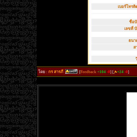
เบอร์โทรติด
ชื่อบ
เลขที่ บ
ธนาค
ส
ว
โดย :
กร สารภี
[
Feedback
+104
-0
] [
+24
-0
]