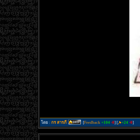
โดย :
กร สารภี
[
Feedback
+104
-0
] [
+24
-0
]