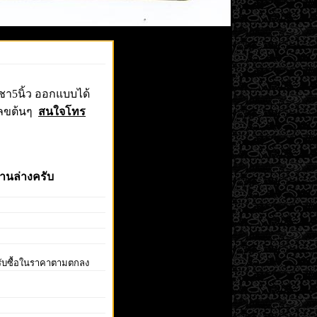
ชา5นิ้ว ออกแบบได้
เลขต้นๆ
สนใจโทร
้านล่างครับ
ีรับซื้อในราคาตามตกลง