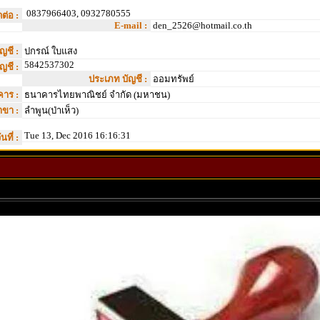
0837966403, 0932780555
ต่อ :
E-mail :
den_2526@hotmail.co.th
ัญชี :
ปกรณ์ ใบแสง
5842537302
ัญชี :
ประเภท บัญชี :
ออมทรัพย์
าร :
ธนาคารไทยพาณิชย์ จำกัด (มหาชน)
าขา :
ลำพูน(ป่าเห็ว)
Tue 13, Dec 2016 16:16:31
ันที่ :