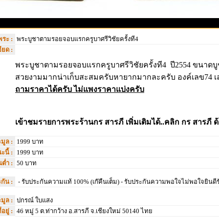
พระ :
พระบูชาตามรอยจอบแรกครูบาศรีวิชัยครั้งที4
ียด :
พระบูชาตามรอยจอบแรกครูบาศรีวิชัยครั้งที4 ปี2554 ขนาดบู
สวยงามมากน่าเก็บสะสมครับหายากมากละครับ องค์เลข74 
ถามราคาได้ครับ ไม่แพงราคาแบ่งครับ
เข้าชมรายการพระร้านกร สารภี เพิ่มเติมได้..คลิก กร สารภี ด
มูล :
1999 บาท
นี้ :
1999 บาท
นต่ำ :
50 บาท
กัน :
- รับประกันความแท้ 100% (เก๊คืนเต็ม) - รับประกันความพอใจไม่พอใจยินด
ะมูล :
ปกรณ์ ใบแสง
ี่อยู่ :
46 หมู่ 5 ต.ท่ากว้าง อ.สารภี จ.เชียงใหม่ 50140 ไทย