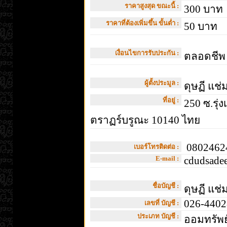
ราคาสูงสุด ขณะนี้ :
300 บาท
ราคาที่ต้องเพิ่มขึ้น ขั้นต่ำ :
50 บาท
เงื่อนไขการรับประกัน :
ตลอดชีพ
ผู้ตั้งประมูล :
ดุษฏี แช่ม
ที่อยู่ :
250 ซ.รุ่ง
ตราฏร์บรูณะ 10140 ไทย
08024624
เบอร์โทรติดต่อ :
E-mail :
cdudsade
ชื่อบัญชี :
ดุษฏี แช่ม
026-4402
เลขที่ บัญชี :
ประเภท บัญชี :
ออมทรัพย