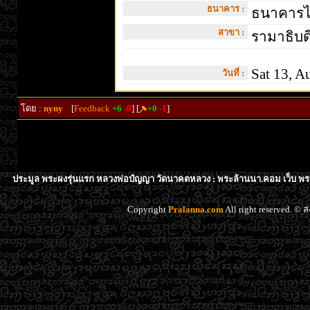
ธนาคาร :
ธนาคารไท
สาขา :
รามาธิบด
Sat 13, A
วันที่ :
โดย :
nyny
[
Feedback
+6
-0
] [
+0
-1
]
ประมูล พระผงรุ่นแรก หลวงพ่อปํญญา วัดนาคตหลวง : พระล้านนา.คอม เว็บ พระ
Copyright
Pralanna.com
All right reserved. 