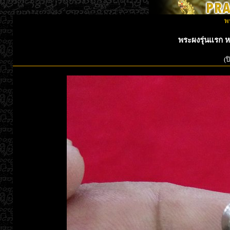
พ
พระผงรุ่นแรก 
(ป