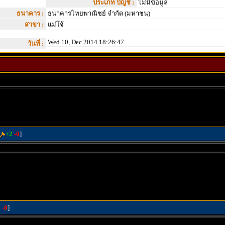
ประเภท บัญชี :
ไม่มีข้อมูล
ธนาคาร :
ธนาคารไทยพาณิชย์ จำกัด (มหาชน)
สาขา :
แม่โจ้
Wed 10, Dec 2014 18:26:47
วันที่ :
+2
-0
]
1
-0
]