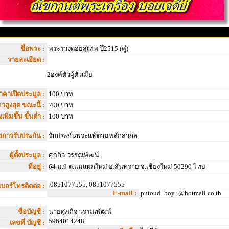
ชื่อพระ :
พระร่วงดอยสุเทพ ปี2515 (คู่)
รายละเอียด :
2องค์ตัวผู้ตัวเมีย
าคาเปิดประมูล :
100 บาท
าสูงสุด ขณะนี้ :
700 บาท
เพิ่มขึ้น ขั้นต่ำ :
100 บาท
ไขการรับประกัน :
รับประกันพระแท้ตามหลักสากล
ผู้ตั้งประมูล :
ศุภกิจ วรรณพัฒน์
ที่อยู่ :
64 ม.9 ต.แม่แฝกใหม่ อ.สันทราย จ.เชียงใหม่ 50290 ไทย
0851077555, 0851077555
เบอร์โทรติดต่อ :
E-mail :
putoud_boy_@hotmail.co.th
ชื่อบัญชี :
นายศุภกิจ วรรณพัฒน์
5964014248
เลขที่ บัญชี :