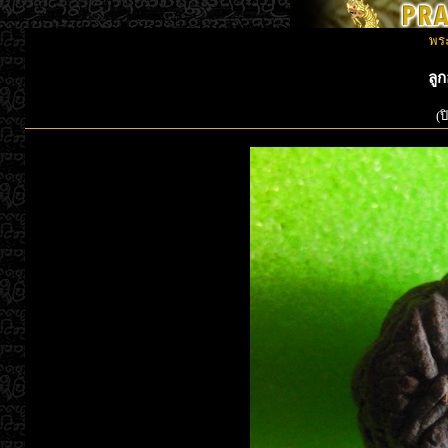
พระ
ลู
(ป