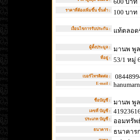
600 บาท
ราคาที่ต้องเพิ่มขึ้น ขั้นต่ำ :
100 บาท
เงื่อนไขการรับประกัน :
แท้ตลอด
ผู้ตั้งประมูล :
มานพ พู
ที่อยู่ :
53/1 หมู่
08448994
เบอร์โทรติดต่อ :
E-mail :
hanumarn
ชื่อบัญชี :
มานพ พู
4192361
เลขที่ บัญชี :
ประเภท บัญชี :
ออมทรัพย
ธนาคาร :
ธนาคารกส