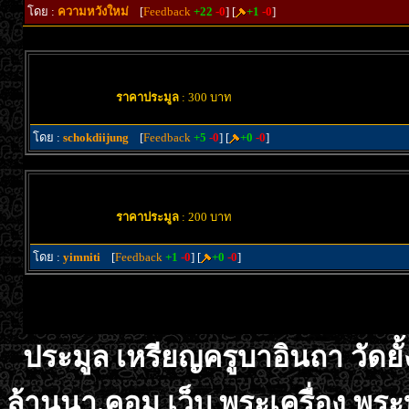
โดย :
ความหวังใหม่
[
Feedback
+22
-0
] [
+1
-0
]
ราคาประมูล
: 300 บาท
โดย :
schokdiijung
[
Feedback
+5
-0
] [
+0
-0
]
ราคาประมูล
: 200 บาท
โดย :
yimniti
[
Feedback
+1
-0
] [
+0
-0
]
ประมูล เหรียญครูบาอินถา วัดยั้ง
ล้านนา.คอม เว็บ พระเครื่อง พระ