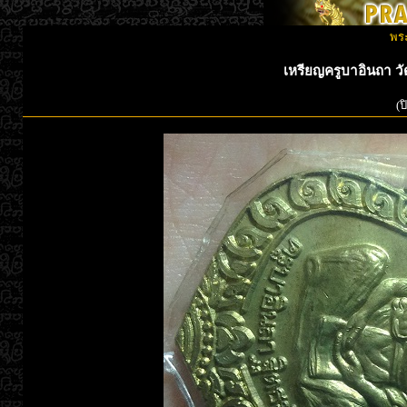
พระ
เหรียญครูบาอินถา วัดย
(ป