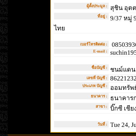
ผู้ตั้งประมูล :
สุชิน อุ
ที่อยู่ :
9/37 หมู่
ไทย
08503936
เบอร์โทรติดต่อ :
E-mail :
suchin19
ชื่อบัญชี :
ชนม์แดน
8622123
เลขที่ บัญชี :
ประเภท บัญชี :
ออมทรัพย
ธนาคาร :
ธนาคารกส
สาขา :
บิ๊กซี เชี
Tue 24, J
วันที่ :