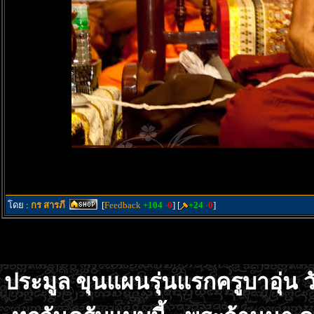
โดย :
กร สารภี
[
Feedback
+104
-0
] [
+24
-0
]
ประมูล ขุนแผนรุ่นแรกครูบาอุ่น