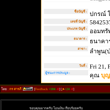
ชื่อบัญชี :
ปกรณ์ 
584253
เลขที่ บัญชี :
ประเภท บัญชี :
ออมทรัพ
ธนาคาร :
ธนาคาร
สาขา :
ลำพูน(ป่
Fri 21, 
วันที่ :
ผู้ชนะการประมูล :
คุณ
บุญ
โดย :
กร สารภี
[
Feedback
+104
-0
] [
+24
-0
]
ขอบคุณมากครับ โอนเงิน เรียบร้อยครับ