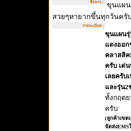
ชื่อพระ :
ขุนแผนร
สวยๆหายากขึ้นทุกวันครับ
รายละเอียด :
ขุนแผนรุ
แดงออกช
คลาสสิคม
ครับ เด่
เลยครับ
และรุ่น2ข
ทั้งกฤตยา
ครับ
(ลูกค้าเขต
จัดส่งEMSใ