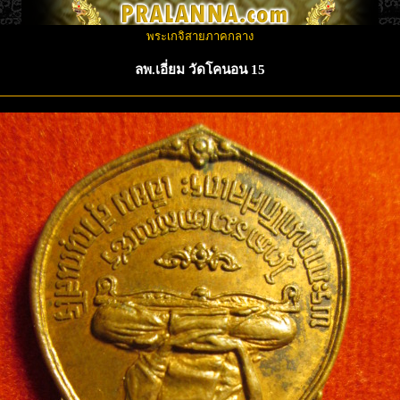
พระเกจิสายภาคกลาง
ลพ.เอี่ยม วัดโคนอน 15