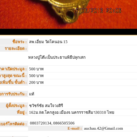
ชื่อพระ :
ลพ.เอี่ยม วัดโคนอน 15
รายละเอียด :
หลวงปู่โต๊ะเป็นประธานพิธีปลุกเสก
าคาเปิดประมูล :
500 บาท
าสูงสุด ขณะนี้ :
500 บาท
เพิ่มขึ้น ขั้นต่ำ :
200 บาท
ไขการรับประกัน :
แท้
ผู้ตั้งประมูล :
ชวัชร์ชัย สมใจวงสิรี
ที่อยู่ :
162ม.8ต.โคกสูงอ.เมืองจ.นครรราชสีมา30310 ไทย
0803720134, 0866505506
เบอร์โทรติดต่อ :
E-mail :
auchau.42@Gmail.com