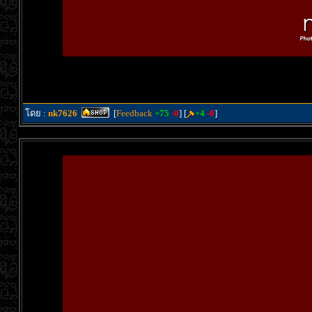
โดย :
nk7626
[
Feedback
+75
-0
] [
+4
-0
]