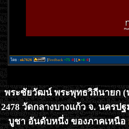
โดย :
nk7626
[
Feedback
+75
-0
] [
+4
-0
]
พระชัยวัฒน์ พระพุทธวิถีนายก (ห
2478 วัดกลางบางแก้ว จ. นครปฐม
บูชา อันดับหนึ่ง ของภาคเหนือ