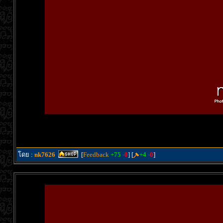
โดย :
nk7626
[
Feedback
+75
-0
] [
+4
-0
]