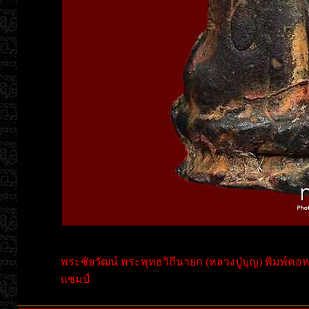
พระชัยวัฒน์ พระพุทธวิถีนายก (หลวงปู่บุญ) พิมพ์ค
แชมป์