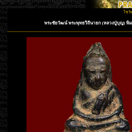
โชว์
พระชัยวัฒน์ พระพุทธวิถีนายก (หลวงปู่บุญ) พ